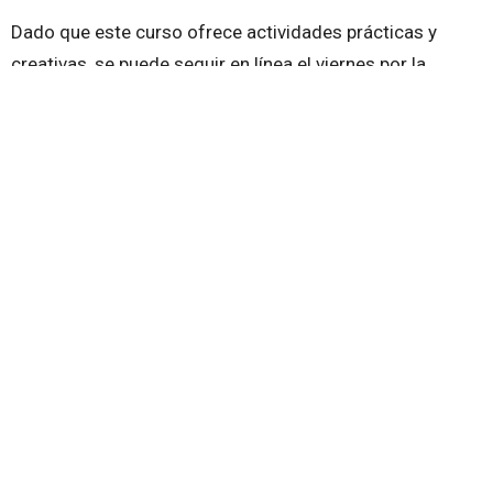
Dado que este curso ofrece actividades prácticas y
creativas, se puede seguir en línea el viernes por la
noche, pero el sábado hay que asistir en persona.
Alojamiento
Los invitados que vengan de fuera de la zona pueden
hacer clic
AQUÍ
para ver una lista de opciones de
alojamiento disponibles en la zona. Estas sugerencias se
ofrecen únicamente a título informativo y Ellel USA no se
hace responsable de los arreglos que los asistentes
hagan para su alojamiento nocturno.
Haga clic aquí para registrarse.